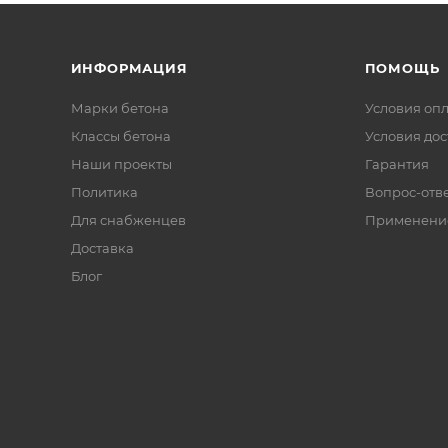
ИНФОРМАЦИЯ
ПОМОЩЬ
Марки бетона
Условия оп
Классы бетона
Условия дос
Наши проекты
Гарантия
Политика
Вопрос-отв
Для снабженцев
Применени
Доставка
Блог