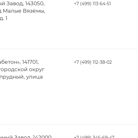
 Завод, 143050,
+7 (499) 113-64-51
д Малые Вязёмы,
. 1
етон», 141701,
+7 (499) 112-38-02
городской округ
прудный, улица
ный Завод, 142000,
+7 (499) 346-69-47