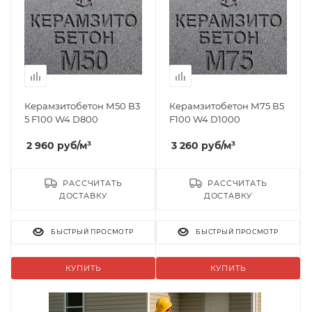
Керамзитобетон М50 В3
Керамзитобетон М75 В5
5 F100 W4 D800
F100 W4 D1000
2 960
руб
/м³
3 260
руб
/м³
РАССЧИТАТЬ
РАССЧИТАТЬ
ДОСТАВКУ
ДОСТАВКУ
БЫСТРЫЙ ПРОСМОТР
БЫСТРЫЙ ПРОСМОТР
КУПИТЬ
КУПИТЬ