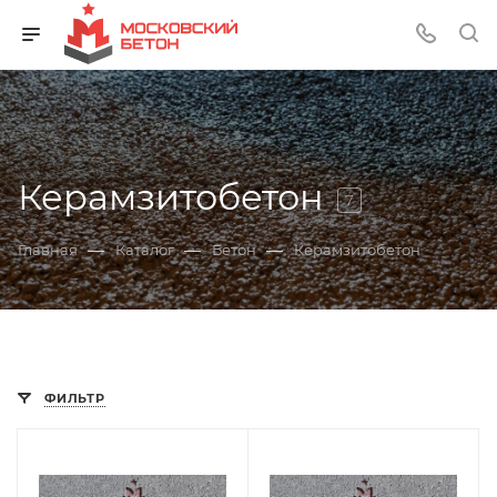
Керамзитобетон
7
—
—
—
Главная
Каталог
Бетон
Керамзитобетон
ФИЛЬТР