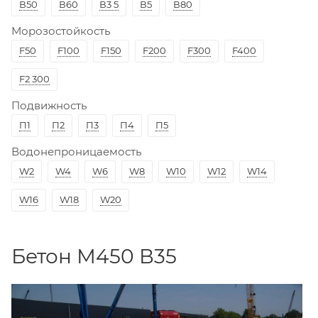
В50
В60
В3 5
В5
В80
Морозостойкость
F50
F100
F150
F200
F300
F400
F2 300
Подвижность
П1
П2
П3
П4
П5
Водонепроницаемость
W2
W4
W6
W8
W10
W12
W14
W16
W18
W20
Бетон М450 В35