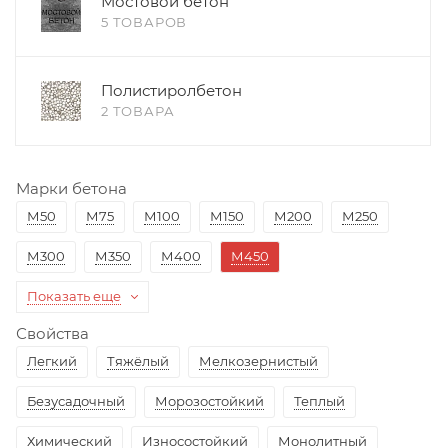
Мостовой бетон
5 ТОВАРОВ
Полистиролбетон
2 ТОВАРА
Марки бетона
М50
М75
М100
М150
М200
М250
М300
М350
М400
М450
Показать еще
Свойства
Легкий
Тяжёлый
Мелкозернистый
Безусадочный
Морозостойкий
Теплый
Химический
Износостойкий
Монолитный