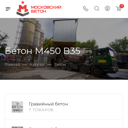
0
Бетон М450 В35
4
—
—
Главная
Каталог
Бетон
Гравийный бетон
7 ТОВАРОВ