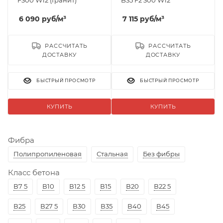
F300 W12 (Гранит)
B35 F2 300 W12
6 090
руб
/м³
7 115
руб
/м³
РАССЧИТАТЬ
РАССЧИТАТЬ
ДОСТАВКУ
ДОСТАВКУ
БЫСТРЫЙ ПРОСМОТР
БЫСТРЫЙ ПРОСМОТР
КУПИТЬ
КУПИТЬ
Фибра
Полипропиленовая
Стальная
Без фибры
Класс бетона
В7 5
В10
В12 5
В15
В20
В22 5
В25
В27 5
В30
В35
В40
В45