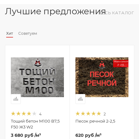
Лучшие предложения
ВЕСЬ КАТАЛОГ
Хит
Советуем
4
2
Тощий бетон М100 B7,5
Песок речной 2-2,5
F50 Ж3 W2
3 680 руб
/м³
620 руб
/м³