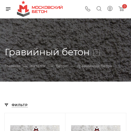
0
Гравийный бетон
7
—
—
—
Главная
Каталог
Бетон
Гравийный бетон
ФИЛЬТР