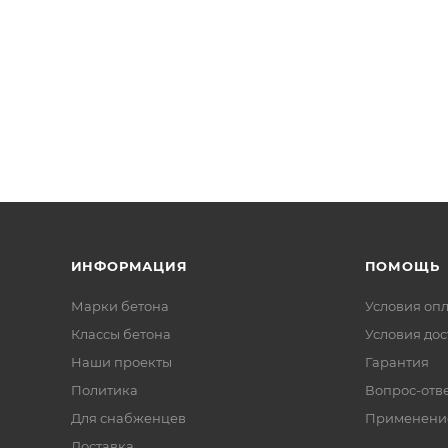
ИНФОРМАЦИЯ
ПОМОЩЬ
Марки бетона
Условия оп
Классы бетона
Условия дос
Наши проекты
Гарантия
Политика
Вопрос-отв
Для снабженцев
Применени
Доставка