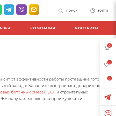
ПОИСК
ВОЙТИ
АВКА
КОМПАНИЯ
КОНТАКТЫ
0
0
0
висит от эффективности работы поставщика готовых
ельный завод в Балашихе выстраивает доверительные
товых бетонных смесей БСГ
и строительных
 РБУ получает множество преимуществ и