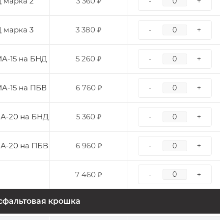
 марка 2
3 360 ₽
-
+
 марка 3
3 380 ₽
-
+
А-15 на БНД
5 260 ₽
-
+
А-15 на ПБВ
6 760 ₽
-
+
А-20 на БНД
5 360 ₽
-
+
А-20 на ПБВ
6 960 ₽
-
+
7 460 ₽
-
+
сфальтовая крошка