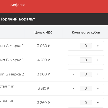
Асфальт
Горячий асфальт
Цена с НДС
Количество кубов
ип A марка 1
3 060 ₽
-
+
ип Б марка 1
4 010 ₽
-
+
ип Б марка 2
3 960 ₽
-
+
тая тип
3 310 ₽
-
+
тая тип
3 260 ₽
-
+