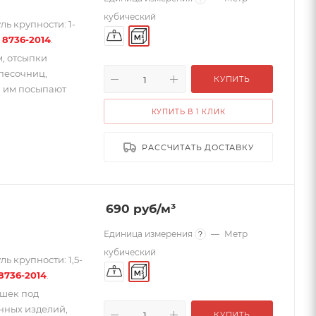
кубический
ь крупности: 1-
 8736-2014
.
, отсыпки
 песочниц,
КУПИТЬ
й им посыпают
КУПИТЬ В 1 КЛИК
РАССЧИТАТЬ ДОСТАВКУ
690
руб
/м³
Единица измерения
—
Метр
?
кубический
ь крупности: 1,5-
8736-2014
.
ушек под
нных изделий,
КУПИТЬ