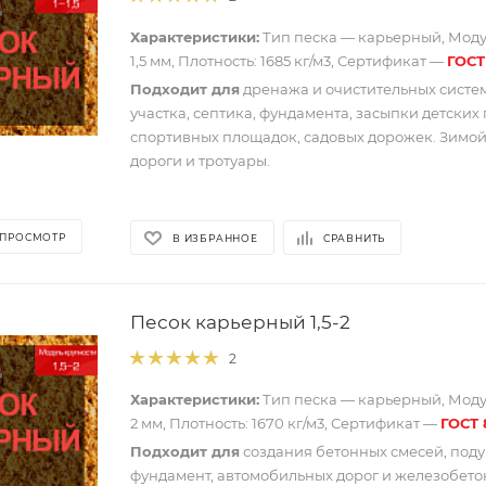
Характеристики:
Тип песка — карьерный, Модул
1,5 мм, Плотность: 1685 кг/м3, Сертификат —
ГОСТ
Подходит для
дренажа и очистительных систем
участка, септика, фундамента, засыпки детских
спортивных площадок, садовых дорожек. Зимо
дороги и тротуары.
 ПРОСМОТР
В ИЗБРАННОЕ
СРАВНИТЬ
Песок карьерный 1,5-2
2
Характеристики:
Тип песка — карьерный, Модул
2 мм, Плотность: 1670 кг/м3, Сертификат —
ГОСТ 
Подходит для
создания бетонных смесей, под
фундамент, автомобильных дорог и железобето