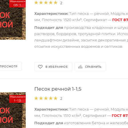
2
Характеристики:
Тип песка — речной, Модуль кр
мм, Плотность: 1520 кг/м³, Сертификат —
ГОСТ 87
Подходит для
производства кладочных и штук
растворов, бордюров, тротуарной плитки. Испо
ландшафтном дизайне, засыпке декоративных 
отсыпке искусственных водоемов и септиков.
 ПРОСМОТР
В ИЗБРАННОЕ
СРАВНИТЬ
Песок речной 1-1,5
2
Характеристики:
Тип песка — речной, Модуль кр
мм, Плотность: 1510 кг/м³, Сертификат —
ГОСТ 87
Подходит для
изготовления бетона и железоб