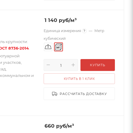
1 140
руб
/м³
Единица измерения
—
Метр
?
кубический
ль крупности:
ОСТ 8736-2014
.
ротуарной
 участков,
КУПИТЬ
кад,
 коммунальном и
КУПИТЬ В 1 КЛИК
РАССЧИТАТЬ ДОСТАВКУ
660
руб
/м³