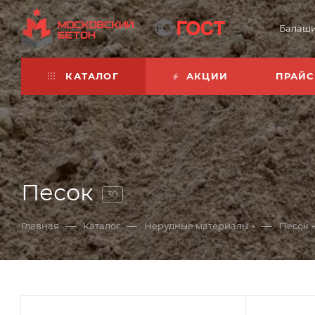
Балаш
КАТАЛОГ
АКЦИИ
ПРАЙС
Песок
30
—
—
—
Главная
Каталог
Нерудные материалы
Песок