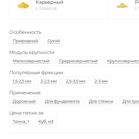
Карьерный
Р
5 ТОВАРОВ
5
Особенность
Природный
Сухой
Модуль крупности
Мелкозернистый
Среднезернистый
Крупнозернис
Популярные фракции
1,5-2,5 мм
2-2,5 мм
2,5-3,5 мм
2-3 мм
Применение
Дорожный
Для фундамента
Для стяжки
Для тр
Цена песка за
Тонна, т
Куб, м3