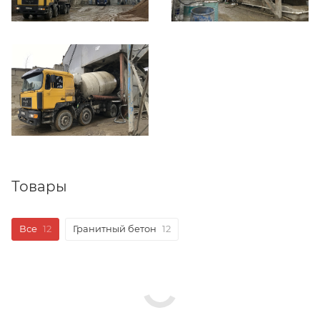
Товары
Все
12
Гранитный бетон
12