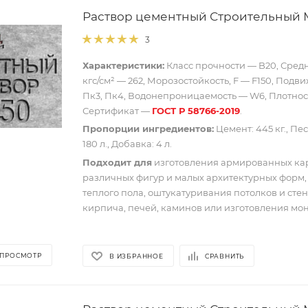
Раствор цементный Строительный 
3
Характеристики:
Класс прочности — B20, Средн
кгс/см² — 262, Морозостойкость, F — F150, Подв
Пк3, Пк4, Водонепроницаемость — W6, Плотность
Сертификат —
ГОСТ Р 58766-2019
.
Пропорции ингредиентов:
Цемент: 445 кг., Песо
180 л., Добавка: 4 л.
Подходит для
изготовления армированных ка
различных фигур и малых архитектурных форм,
теплого пола, оштукатуривания потолков и стен
кирпича, печей, каминов или изготовления мон
 ПРОСМОТР
В ИЗБРАННОЕ
СРАВНИТЬ