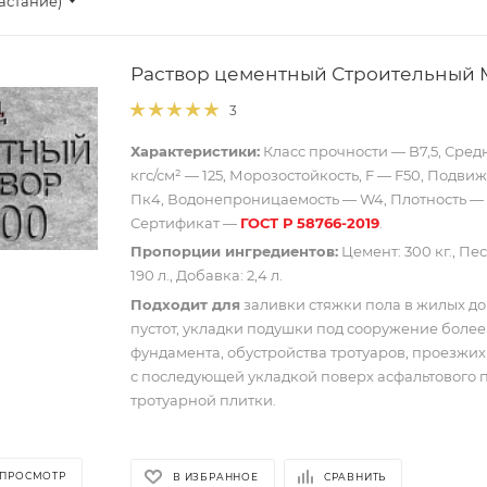
астание)
Раствор цементный Строительный М
3
Характеристики:
Класс прочности — B7,5, Сред
кгс/см² — 125, Морозостойкость, F — F50, Подвиж
Пк4, Водонепроницаемость — W4, Плотность — 2
Сертификат —
ГОСТ Р 58766-2019
.
Пропорции ингредиентов:
Цемент: 300 кг., Песо
190 л., Добавка: 2,4 л.
Подходит для
заливки стяжки пола в жилых до
пустот, укладки подушки под сооружение более
фундамента, обустройства тротуаров, проезжих 
с последующей укладкой поверх асфальтового 
тротуарной плитки.
 ПРОСМОТР
В ИЗБРАННОЕ
СРАВНИТЬ