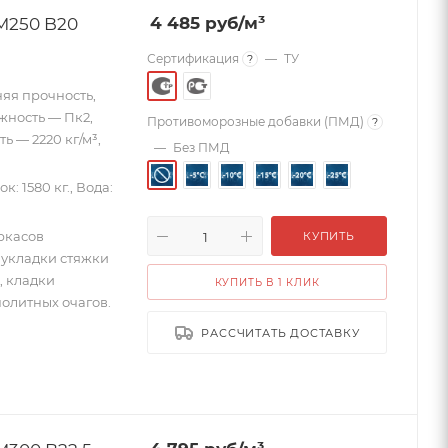
М250 B20
4 485
руб
/м³
Сертификация
—
ТУ
?
яя прочность,
ижность — Пк2,
Противоморозные добавки (ПМД)
?
 — 2220 кг/м³,
—
Без ПМД
к: 1580 кг., Вода:
ркасов
КУПИТЬ
 укладки стяжки
, кладки
КУПИТЬ В 1 КЛИК
олитных очагов.
РАССЧИТАТЬ ДОСТАВКУ