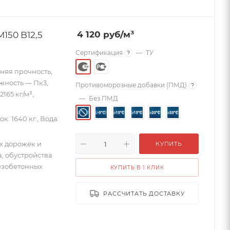
150 B12,5
4 120
руб
/м³
Сертификация
—
ТУ
?
дняя прочность,
ижность — Пк3,
Противоморозные добавки (ПМД)
?
165 кг/м³,
—
Без ПМД
к: 1640 кг., Вода:
х дорожек и
КУПИТЬ
а, обустройства
езобетонных
КУПИТЬ В 1 КЛИК
РАССЧИТАТЬ ДОСТАВКУ