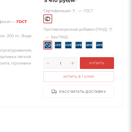
5 410
руб
/м³
Сертификация
—
ГОСТ
?
ификат —
ГОСТ
Противоморозные добавки (ПМД)
?
к: 200 кг., Вода:
—
Без ПМД
штукатуривания,
заливки лёгкой
мзита, проливки
КУПИТЬ
КУПИТЬ В 1 КЛИК
РАССЧИТАТЬ ДОСТАВКУ