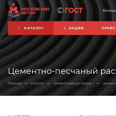
Балаш
КАТАЛОГ
АКЦИИ
ПРАЙС
Цементно-песчаный раств
—
—
—
Главная
Каталог
Цементные растворы
Цемент