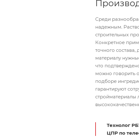
Производ
Среди разнообра
надежным. Раство
строительных про
Конкретное приме
точного состава,
материалу нужные
что подтвержден
можно говорить 
подборе ингреди
гарантируют сотр
стройматериалы л
высококачественн
Технолог РБ
ЦПР по тел