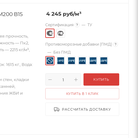
М200 B15
4 245
руб
/м³
Сертификация
—
ТУ
?
яя прочность,
ижность — Пк2,
Противоморозные добавки (ПМД)
?
 — 2215 кг/м³,
—
Без ПМД
к: 1615 кг., Вода:
 стен, кладки
КУПИТЬ
камней,
ения ЖБИ и
КУПИТЬ В 1 КЛИК
РАССЧИТАТЬ ДОСТАВКУ