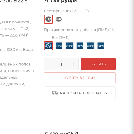
300 B22,5
4 795
руб
/м³
Сертификация
—
ТУ
?
дняя прочность,
ижность — Пк2,
Противоморозные добавки (ПМД)
?
 — 2235 кг/м³,
—
Без ПМД
к: 1580 кг., Вода:
наливных полов
КУПИТЬ
та, нанесения в
отдельных
КУПИТЬ В 1 КЛИК
и и дверями,
РАССЧИТАТЬ ДОСТАВКУ