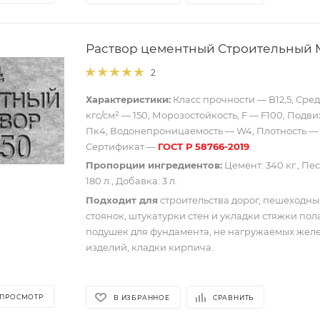
Раствор цементный Строительный М
2
Характеристики:
Класс прочности — B12,5, Сре
кгс/см² — 150, Морозостойкость, F — F100, Подв
Пк4, Водонепроницаемость — W4, Плотность — 2
Сертификат —
ГОСТ Р 58766-2019
.
Пропорции ингредиентов:
Цемент: 340 кг., Песо
180 л., Добавка: 3 л.
Подходит для
строительства дорог, пешеходны
стоянок, штукатурки стен и укладки стяжки пол
подушек для фундамента, не нагружаемых жел
изделий, кладки кирпича.
 ПРОСМОТР
В ИЗБРАННОЕ
СРАВНИТЬ