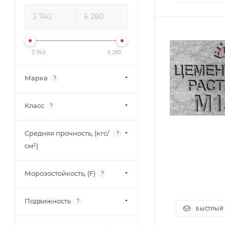
3 740
6 280
Марка
?
Класс
?
Средняя прочность, (кгс/
?
см²)
Морозостойкость, (F)
?
Подвижность
?
БЫСТРЫЙ