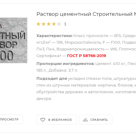
Раствор цементный Строительный 
3
Характеристики:
Класс прочности — B15, Средн
кгс/см² — 196, Морозостойкость, F — F100, Подв
Пк3, Пк4, Водонепроницаемость — W6, Плотность
Сертификат —
ГОСТ Р 58766-2019
.
Пропорции ингредиентов:
Цемент: 410 кг., Песо
185 л., Добавка: 3,7 л.
Подходит для
укладки стяжки пола, штукатурки
стен из штучных материалов: кирпича, блоков, 
обустройства дорожек и автостоянок, изготовл
декора.
 ПРОСМОТР
В ИЗБРАННОЕ
СРАВНИТЬ