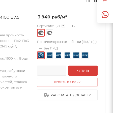
100 B7,5
3 940
руб
/м³
Сертификация
—
ТУ
?
няя прочность,
ность — Пк2, Пк3,
Противоморозные добавки (ПМД)
?
145 кг/м³,
—
Без ПМД
к: 1650 кг., Вода:
мах, забутовки
КУПИТЬ
 прочного
частей, стоянок
КУПИТЬ В 1 КЛИК
покрытия или
РАССЧИТАТЬ ДОСТАВКУ