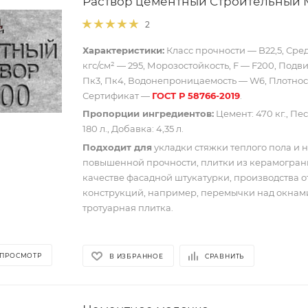
Раствор цементный Строительный М
2
Характеристики:
Класс прочности — B22,5, Сре
кгс/см² — 295, Морозостойкость, F — F200, Подв
Пк3, Пк4, Водонепроницаемость — W6, Плотность
Сертификат —
ГОСТ Р 58766-2019
.
Пропорции ингредиентов:
Цемент: 470 кг., Песо
180 л., Добавка: 4,35 л.
Подходит для
укладки стяжки теплого пола и 
повышенной прочности, плитки из керамограни
качестве фасадной штукатурки, производства 
конструкций, например, перемычки над окнам
тротуарная плитка.
 ПРОСМОТР
В ИЗБРАННОЕ
СРАВНИТЬ