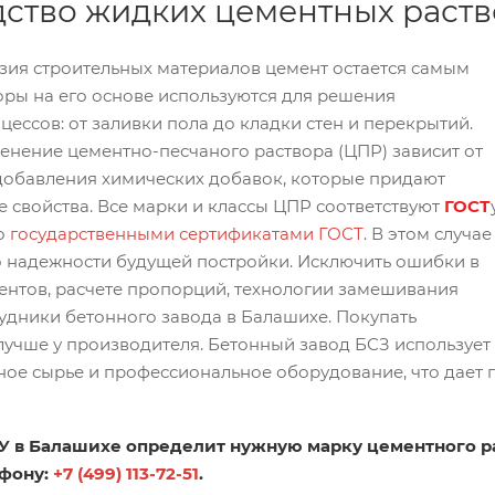
ство жидких цементных раств
зия строительных материалов цемент остается самым
ры на его основе используются для решения
цессов: от заливки пола до кладки стен и перекрытий.
нение цементно-песчаного раствора (ЦПР) зависит от
 добавления химических добавок, которые придают
 свойства. Все марки и классы ЦПР соответствуют
ГОСТ
о
государственными сертификатами ГОСТ
. В этом случае
о надежности будущей постройки. Исключить ошибки в
ентов, расчете пропорций, технологии замешивания
удники бетонного завода в Балашихе. Покупать
учше у производителя. Бетонный завод БСЗ использует
ое сырье и профессиональное оборудование, что дает г
У в Балашихе определит нужную марку цементного ра
ефону:
+7 (499) 113-72-51
.