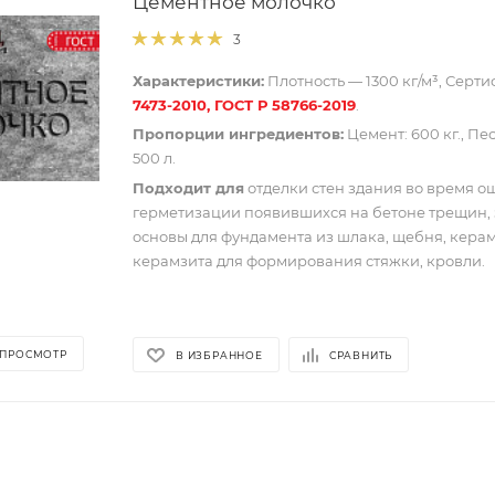
Цементное молочко
3
Характеристики:
Плотность — 1300 кг/м³, Серт
7473-2010, ГОСТ Р 58766-2019
.
Пропорции ингредиентов:
Цемент: 600 кг., Песо
500 л.
Подходит для
отделки стен здания во время о
герметизации появившихся на бетоне трещин, 
основы для фундамента из шлака, щебня, кера
керамзита для формирования стяжки, кровли.
 ПРОСМОТР
В ИЗБРАННОЕ
СРАВНИТЬ