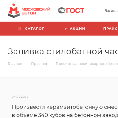
Балаш
КАТАЛОГ
АКЦИИ
ПРАЙС
Заливка стилобатной ча
—
—
Главная
Проекты
Проекты заливки товарного бето
04.07.2022
Произвести керамзитобетонную смес
в объеме 340 кубов на бетонном завод