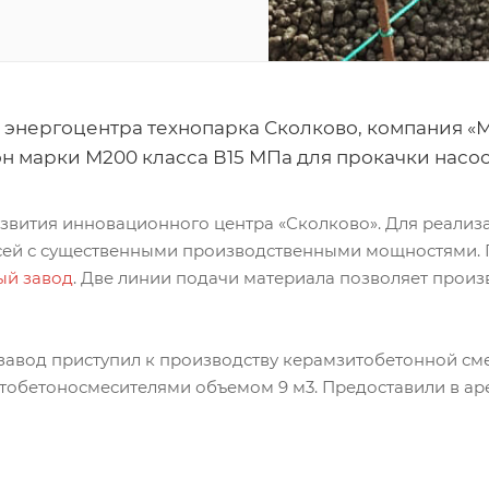
я энергоцентра технопарка Сколково, компания 
н марки М200 класса В15 МПа для прокачки насо
азвития инновационного центра «Сколково». Для реализ
сей с существенными производственными мощностями.
ый завод
. Две линии подачи материала позволяет произ
а завод приступил к производству керамзитобетонной см
втобетоносмесителями объемом 9 м3. Предоставили в ар