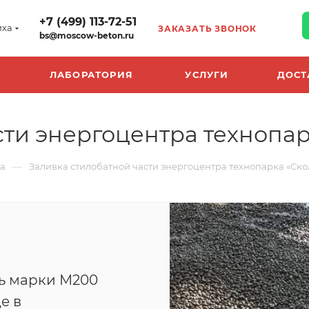
+7 (499) 113-72-51
иха
ЗАКАЗАТЬ ЗВОНОК
bs@moscow-beton.ru
ЛАБОРАТОРИЯ
УСЛУГИ
ДОСТ
сти энергоцентра технопар
—
на
Заливка стилобатной части энергоцентра технопарка «Ско
ь марки М200
е в