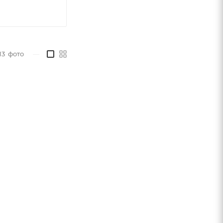
13
фото
—