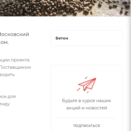
«Московский
Бетон
сом.
ации проекта
 Поставщиком
водить
еси для
Будьте в курсе наших
енду
акций и новостей
ПОДПИСАТЬСЯ