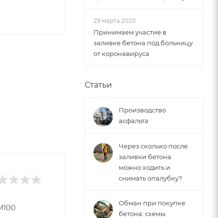
29 марта 2020
Принимаем участие в
заливке бетона под больницу
от коронавируса
Статьи
Производство
асфальта
Через сколько после
заливки бетона
можно ходить и
снимать опалубку?
МЕНЕДЖЕР ПО СНАБЖЕНИ
Николай Мельнико
Обман при покупке
М100
бетона: схемы