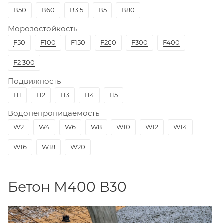
В50
В60
В3 5
В5
В80
Морозостойкость
F50
F100
F150
F200
F300
F400
F2 300
Подвижность
П1
П2
П3
П4
П5
Водонепроницаемость
W2
W4
W6
W8
W10
W12
W14
W16
W18
W20
Бетон М400 В30