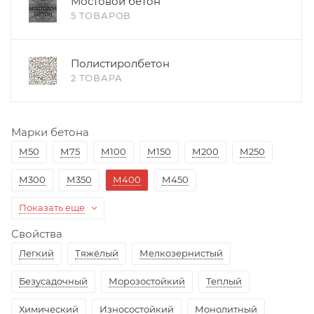
Мостовой бетон
5 ТОВАРОВ
Полистиролбетон
2 ТОВАРА
Марки бетона
М50
М75
М100
М150
М200
М250
М300
М350
М400
М450
Показать еще
Свойства
Легкий
Тяжёлый
Мелкозернистый
Безусадочный
Морозостойкий
Теплый
Химический
Износостойкий
Монолитный