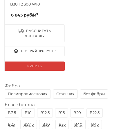
B30 F2 300 W10
6 845
руб
/м³
РАССЧИТАТЬ
ДОСТАВКУ
БЫСТРЫЙ ПРОСМОТР
КУПИТЬ
Фибра
Полипропиленовая
Стальная
Без фибры
Класс бетона
В7 5
В10
В12 5
В15
В20
В22 5
В25
В27 5
В30
В35
В40
В45