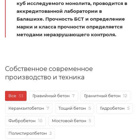
куб исследуемого монолита, проводится в
аккредитованной лаборатории в
Балашихе. Прочность БСТ и определение
марки и класса прочности определяется
методами неразрушающего контроля.
Собственное современное
производство и техника
Все
53
Гравийный бетон
7
Гранитный бетон
12
Керамзитобетон
7
Тощий бетон
5
Гидробетон
5
Фибробетон
10
Мостовой бетон
5
Полистиролбетон
2