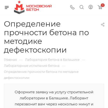
0
Определение
прочности бетона по
методике
дефектоскопии
—
—
Главная
Лаборатория бетона в Балашихе
—
Лабораторные испытания бетона
Определение прочности бетона по методике
дефектоскопии
Оформите заявку на услугу строительной
лаборатории в Балашихе. Лаборант
перезвонит вам через несколько минут и