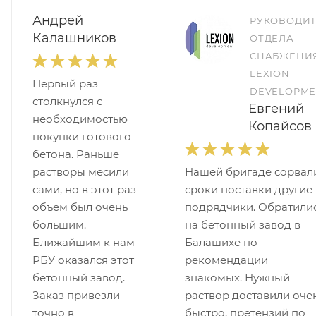
Андрей
РУКОВОДИ
Калашников
ОТДЕЛА
СНАБЖЕНИ
LEXION
Первый раз
DEVELOPME
столкнулся с
Евгений
необходимостью
Копайсов
покупки готового
бетона. Раньше
растворы месили
Нашей бригаде сорвал
сами, но в этот раз
сроки поставки другие
объем был очень
подрядчики. Обратили
большим.
на бетонный завод в
Ближайшим к нам
Балашихе по
РБУ оказался этот
рекомендации
бетонный завод.
знакомых. Нужный
Заказ привезли
раствор доставили оче
точно в
быстро, претензий по