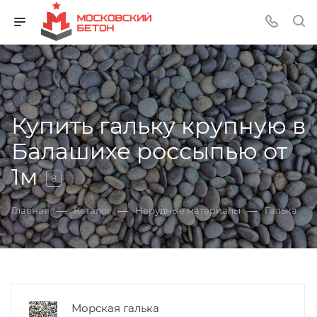
Купить гальку крупную в
Балашихе россыпью от
1м
8
—
—
—
Главная
Каталог
Нерудные материалы
Галька
Морская галька