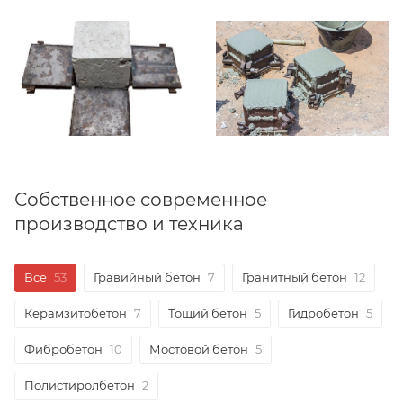
Собственное современное
производство и техника
Все
53
Гравийный бетон
7
Гранитный бетон
12
Керамзитобетон
7
Тощий бетон
5
Гидробетон
5
Фибробетон
10
Мостовой бетон
5
Полистиролбетон
2