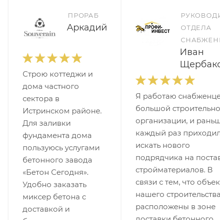
ПРОРАБ
РУКОВОД
Аркадий
ОТДЕЛА
СНАБЖЕН
Иван
Щербак
Строю коттеджи и
дома частного
Я работаю снабженце
сектора в
большой строительн
Истринском районе.
организации, и рань
Для заливки
каждый раз приходи
фундамента дома
искать нового
пользуюсь услугами
подрядчика на поста
бетонного завода
стройматериалов. В
«Бетон Сегодня».
связи с тем, что объе
Удобно заказать
нашего строительств
миксер бетона с
расположены в зоне
доставкой и
доставки бетонного