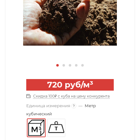
720
руб
/м³
Скидка 100₽ с куба на цену конкурента
Единица измерения
—
Метр
?
кубический