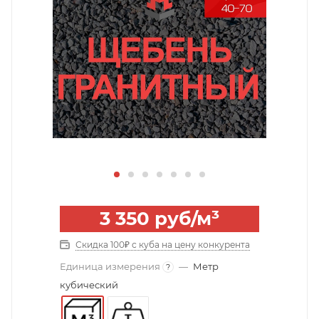
3 350
руб
/м³
Скидка 100₽ с куба на цену конкурента
Единица измерения
—
Метр
?
кубический