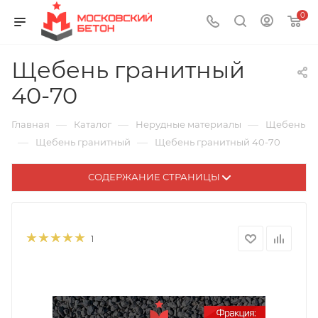
0
Щебень гранитный
40-70
—
—
—
Главная
Каталог
Нерудные материалы
Щебень
—
—
Щебень гранитный
Щебень гранитный 40-70
СОДЕРЖАНИЕ СТРАНИЦЫ
1