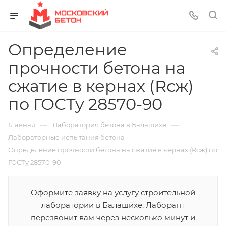
Определение
прочности бетона на
сжатие в кернах (Rсж)
по ГОСТу 28570-90
—
—
Главная
Лаборатория бетона в Балашихе
—
Лабораторные испытания бетона
Определение прочности бетона на сжатие в кернах (Rсж) по
ГОСТу 28570-90
Оформите заявку на услугу строительной
лаборатории в Балашихе. Лаборант
перезвонит вам через несколько минут и