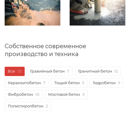
Собственное современное
производство и техника
Все
53
Гравийный бетон
7
Гранитный бетон
12
Керамзитобетон
7
Тощий бетон
5
Гидробетон
5
Фибробетон
10
Мостовой бетон
5
Полистиролбетон
2