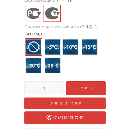
Сертификация
—
ТУ
?
Противоморозные добавки (ПМД)
—
?
Без ПМД
КУПИТЬ
КУПИТЬ В 1 КЛИК
+7 (499) 113-72-51