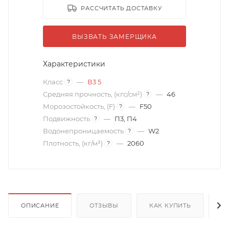
РАССЧИТАТЬ ДОСТАВКУ
ВЫЗВАТЬ ЗАМЕРЩИКА
Характеристики
Класс
—
В3 5
?
Средняя прочность, (кгс/см²)
—
46
?
Морозостойкость, (F)
—
F50
?
Подвижность
—
П3, П4
?
Водонепроницаемость
—
W2
?
Плотность, (кг/м³)
—
2060
?
ОПИСАНИЕ
ОТЗЫВЫ
КАК КУПИТЬ
О