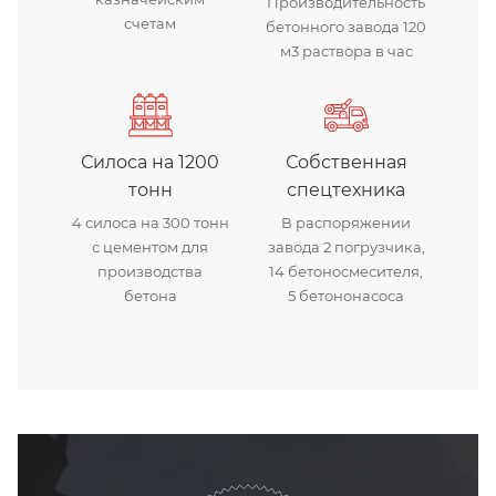
Производительность
счетам
бетонного завода 120
м3 раствора в час
Силоса на 1200
Собственная
тонн
спецтехника
4 силоса на 300 тонн
В распоряжении
с цементом для
завода 2 погрузчика,
производства
14 бетоносмесителя,
бетона
5 бетононасоса