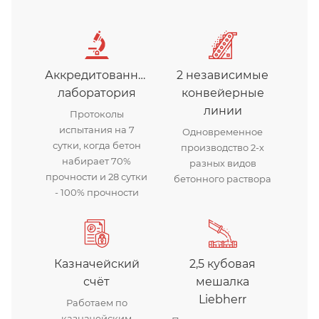
Аккредитованная
2 независимые
лаборатория
конвейерные
линии
Протоколы
испытания на 7
Одновременное
сутки, когда бетон
производство 2-х
набирает 70%
разных видов
прочности и 28 сутки
бетонного раствора
- 100% прочности
Казначейский
2,5 кубовая
счёт
мешалка
Liebherr
Работаем по
казначейским