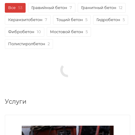
Все
53
Гравийный бетон
7
Гранитный бетон
12
Керамзитобетон
7
Тощий бетон
5
Гидробетон
5
Фибробетон
10
Мостовой бетон
5
Полистиролбетон
2
Услуги