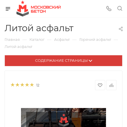
Литой асфальт
—
—
—
—
Главная
Каталог
Асфальт
Горячий асфальт
Литой асфальт
СОДЕРЖАНИЕ СТРАНИЦЫ
12