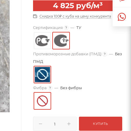
4 825
руб
/м³
Скидка 100₽ с куба на цену конкурента
Сертификация
—
ТУ
?
Противоморозные добавки (ПМД)
—
Без
?
ПМД
Фибра
—
Без фибры
?
КУПИТЬ