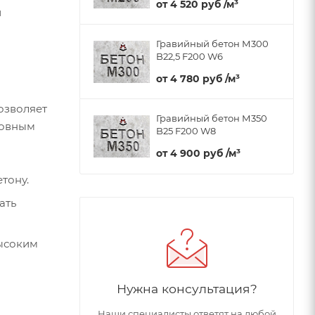
от
4 520 руб
/м³
й
Гравийный бетон М300
B22,5 F200 W6
от
4 780 руб
/м³
озволяет
Гравийный бетон М350
новным
B25 F200 W8
от
4 900 руб
/м³
тону.
ать
высоким
Нужна консультация?
Наши специалисты ответят на любой