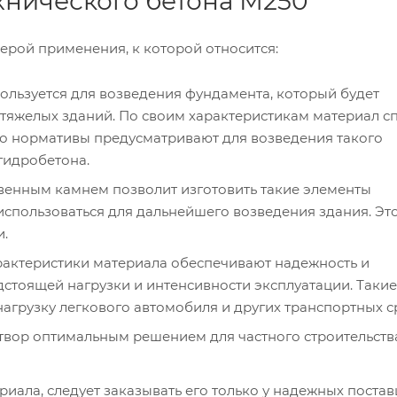
нического бетона М250
ерой применения, к которой относится:
ользуется для возведения фундамента, который будет
 тяжелых зданий. По своим характеристикам материал с
но нормативы предусматривают для возведения такого
гидробетона.
ственным камнем позволит изготовить такие элементы
 использоваться для дальнейшего возведения здания. Эт
и.
рактеристики материала обеспечивают надежность и
дстоящей нагрузки и интенсивности эксплуатации. Такие
агрузку легкового автомобиля и других транспортных с
твор оптимальным решением для частного строительств
ала, следует заказывать его только у надежных поста