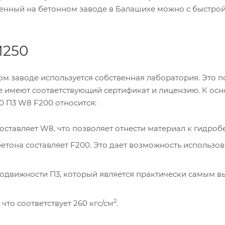
денный на бетонном заводе в Балашихе можно с быстро
М250
ом заводе используется собственная лаборатория. Это п
ые имеют соответствующий сертификат и лицензию. К ос
0 П3 W8 F200 относится:
оставляет W8, что позволяет отнести материал к гидробе
етона составляет F200. Это дает возможность использов
подвижности П3, который является практически самым 
2
 что соответствует 260 кгс/см
.