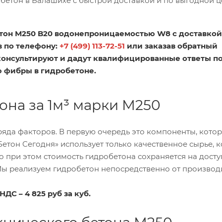
бетон в Балашихе с быстрой доставкой и по выгодной ц
тон М250 B20 водонепроницаемостью W8 с доставкой
в по телефону:
+7 (499) 113-72-51
или заказав обратный
консультируют и дадут квалифицированные ответы п
 фибры в гидробетоне.
она за 1м³ марки М250
ряда факторов. В первую очередь это компоненты, кото
Бетон Сегодня» использует только качественное сырье, 
 при этом стоимость гидробетона сохраняется на дост
 Мы реализуем гидробетон непосредственно от производ
ДС – 4 825 руб за куб.