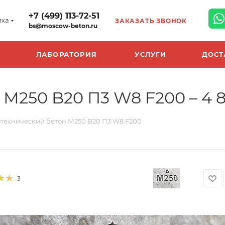
+7 (499) 113-72-51
иха
ЗАКАЗАТЬ ЗВОНОК
bs@moscow-beton.ru
ЛАБОРАТОРИЯ
УСЛУГИ
ДОСТ
М250 B20 П3 W8 F200 – 4 8
отехнический бетон М250 B20 П3 W8 F200
3