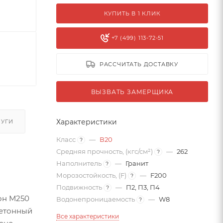
КУПИТЬ В 1 КЛИК
+7 (499) 113-72-51
РАССЧИТАТЬ ДОСТАВКУ
ВЫЗВАТЬ ЗАМЕРЩИКА
Характеристики
ЛУГИ
Класс
—
В20
?
Средняя прочность, (кгс/см²)
—
262
?
Наполнитель
—
Гранит
?
Морозостойкость, (F)
—
F200
?
Подвижность
—
П2, П3, П4
?
он М250
Водонепроницаемость
—
W8
?
Бетонный
Все характеристики