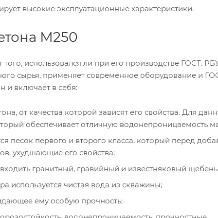
ирует высокие эксплуатационные характеристики.
етона М250
 того, использовался ли при его производстве ГОСТ. РБ
ого сырья, применяет современное оборудование и ГО
 и включает в себя:
а, от качества которой зависят его свойства. Для дан
который обеспечивает отличную водонепроницаемость ма
ся песок первого и второго класса, который перед доб
ов, ухудшающие его свойства;
 входить гранитный, гравийный и известняковый щебень
ра используется чистая вода из скважины;
идающее ему особую прочность;
орозостойкость, водонепроницаемость, прочностные