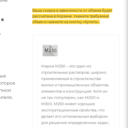
ене.
Ваша скидка в зависимости от объема будет
рассчитана в Корзине. Укажите требуемый
 в
объем и нажмите на кнопку «Купить»
.
о
Марка М250 – это один из
строительных растворов, широко
рые
применяемый в строительстве
которое
жилых и промышленных объектов,
упном
элементов и конструкций. Хотя он
ителя.
не так популярен, как М200 и
М300, М250 имеет хорошие
эксплуатационные свойства, что
делает его оптимальным выбором
для решения определенных задач.