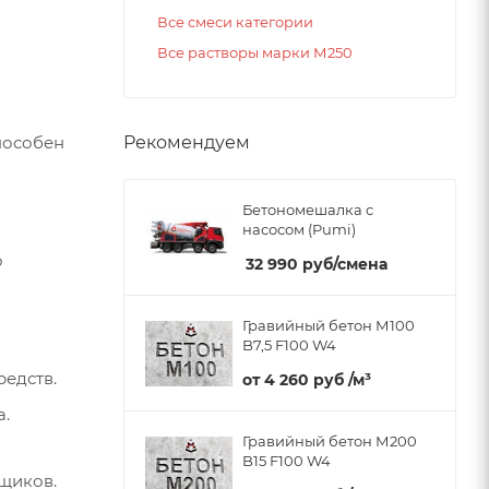
Все смеси категории
Все растворы марки М250
пособен
Рекомендуем
Бетономешалка с
насосом (Pumi)
о
32 990
руб
/смена
Гравийный бетон М100
B7,5 F100 W4
редств.
от
4 260 руб
/м³
а.
Гравийный бетон М200
B15 F100 W4
вщиков.