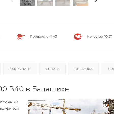
е
Продаем от 1 м3
Качество ГОСТ
КАК КУПИТЬ
ОПЛАТА
ДОСТАВКА
УС
00 В40 в Балашихе
опрочный
пецификой