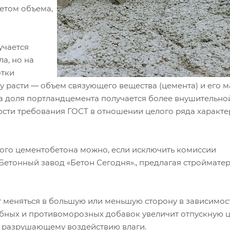
четом объема,
учается
а, но на
отки
 расти ― объем связующего вещества (цемента) и его м
а доля портландцемента получается более внушительной
юсти требования ГОСТ в отношении целого ряда характе
ого цементобетона можно, если исключить комиссии
Бетонный завод «Бетон Сегодня»., предлагая строймате
т меняться в большую или меньшую сторону в зависимос
обных и противоморозных добавок увеличит отпускную ц
и разрушающему воздействию влаги.