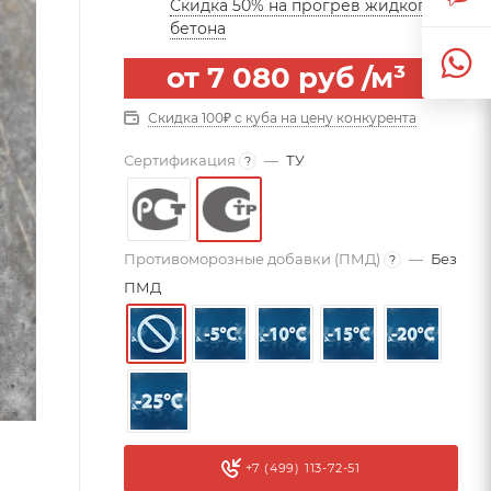
Скидка 50% на прогрев жидкого
бетона
от
7 080 руб
/м³
Скидка 100₽ с куба на цену конкурента
Сертификация
—
ТУ
?
Противоморозные добавки (ПМД)
—
Без
?
ПМД
+7 (499) 113-72-51