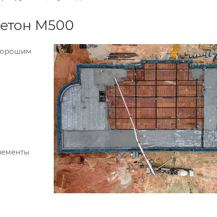
бетон М500
 хорошим
лементы