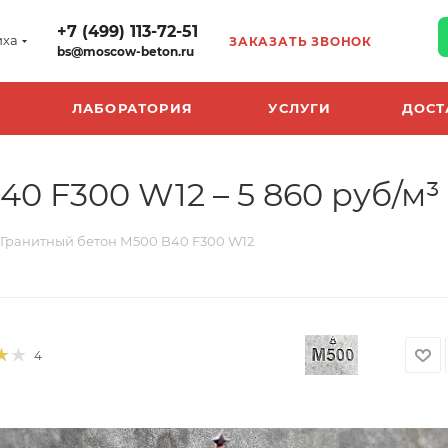
+7 (499) 113-72-51
иха
ЗАКАЗАТЬ ЗВОНОК
bs@moscow-beton.ru
ЛАБОРАТОРИЯ
УСЛУГИ
ДОСТ
0 F300 W12 – 5 860 руб/м³
Гранитный бетон М500 B40 F300 W12
4