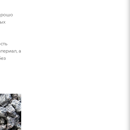
хорошо
ных
сть
териал, а
без