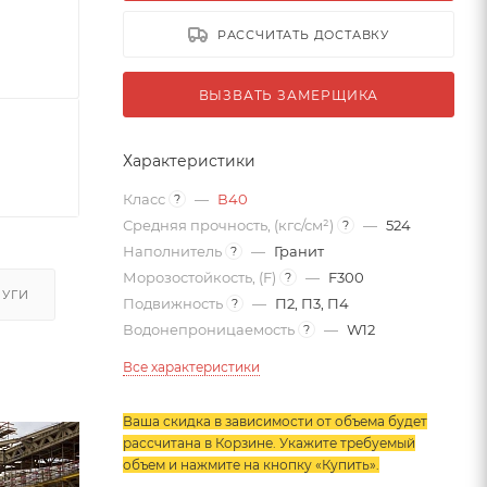
РАССЧИТАТЬ ДОСТАВКУ
ВЫЗВАТЬ ЗАМЕРЩИКА
Характеристики
Класс
—
В40
?
Средняя прочность, (кгс/см²)
—
524
?
Наполнитель
—
Гранит
?
Морозостойкость, (F)
—
F300
?
ЛУГИ
Подвижность
—
П2, П3, П4
?
Водонепроницаемость
—
W12
?
Все характеристики
Ваша скидка в зависимости от объема будет
рассчитана в Корзине. Укажите требуемый
объем и нажмите на кнопку «Купить»
.