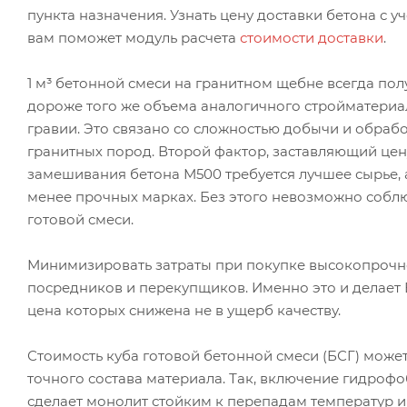
пункта назначения. Узнать цену доставки бетона с у
вам поможет модуль расчета
стоимости доставки
.
1 м³ бетонной смеси на гранитном щебне всегда пол
дороже того же объема аналогичного стройматериал
гравии. Это связано со сложностью добычи и обраб
гранитных пород. Второй фактор, заставляющий цену
замешивания бетона М500 требуется лучшее сырье, 
менее прочных марках. Без этого невозможно собл
готовой смеси.
Минимизировать затраты при покупке высокопрочн
посредников и перекупщиков. Именно это и делает 
цена которых снижена не в ущерб качеству.
Стоимость куба готовой бетонной смеси (БСГ) може
точного состава материала. Так, включение гидроф
сделает монолит стойким к перепадам температур 