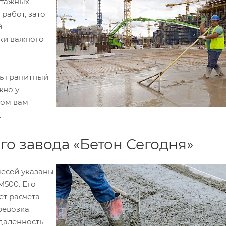
этажных
работ, зато
й
ски важного
ь гранитный
жно у
ном вам
.
го завода «Бетон Сегодня»
месей указаны
М500. Его
нет расчета
еревозка
удаленность