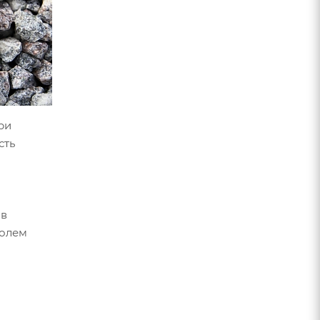
ри
сть
 в
ролем